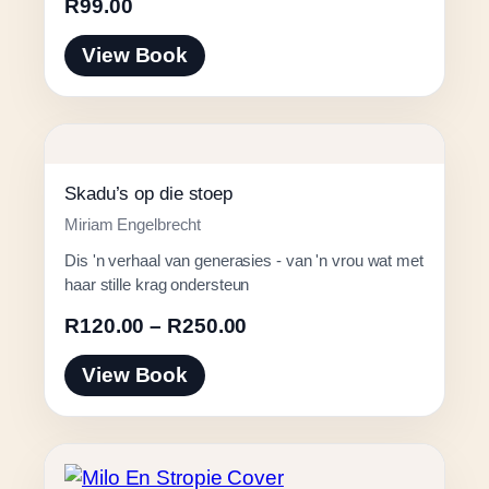
R
99.00
View Book
Skadu’s op die stoep
Miriam Engelbrecht
Dis 'n verhaal van generasies - van 'n vrou wat met
haar stille krag ondersteun
Price
R
120.00
–
R
250.00
range:
View Book
R120.00
through
R250.00