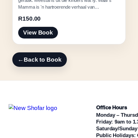
geraak. Meestal is dit die kinders wat ly. Waar's
Mamma is 'n hartroerende verhaal van…
R
150.00
View Book
←
Back to Book
Office Hours
Monday – Thursd
Friday: 9am to 1
Saturday/Sunday
Public Holidays: